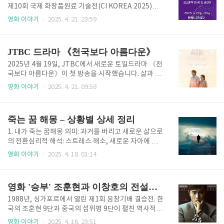
방’을 뜻합니다.가톨릭에서는 새로운 교황을 선출하기
제10회 국제 화장품원료 기술전(CI KOREA 2025)이
위해 전 세계 추기경들이 모여 비공개로 진행하는 선거
개최됩니다. 이번 전시회는 국내외 화장품 원료 및 기술
영화 이야기
2025. 4. 21. 23:59
를 이렇게 부르죠. 실제로는 시스티나 성당에 모여 외부
분야의 전문가들과 기업들이 한자리에 모여 최신 트렌
와 완전히 차단된 채 투표를 하게 됩니다. 흰 연기가 올
드와 혁신적인 제품을 소개하는 자리입니다. ​ 행사 개요
라오면 교황 선출 성공, 검은 연기는 실패를 뜻하죠.이 ..
행사명: 제10회 국제 화장품원료 기술전(CI KOREA 2
JTBC 드라마 《천국보다 아름다운》
025)기간: 2025년 4월 22일(화) ~ 4월 25일(금)시간:
오전 10시 ~ 오후 5시 (단, 마지막 날은 오후 4시까지)
2025년 4월 19일, JTBC에서 새로운 토일드라마 《천
장소: 킨텍스(KINTEX) 제2전시장 7B홀주최: ㈜경연
국보다 아름다운》이 첫 방송을 시작했습니다. 삶과 죽
전람입장료: 사전 등록 시 무료 / 현장 등록 시 20,000
음을 넘나드는 독특한 설정과 감동적인 스토리로 많은
영화 이야기
2025. 4. 21. 09:58
원​ 국제 화장품원료 기술전 바로가기 전시 품목이번 전
시청자들의 관심을 받고 있는 이 작품에 대해 소개해 드
시회에서는 다음과 같은 품목들이 소개됩니다:​스킨케
리겠습니다. 드라마 기본 정보제목: 천국보다 아름다운
어, 헤어케어, 선케어,..
(영문 제목: Heavenly Ever After)방송사: JTBC방송
죽는 꿈 해몽 – 상황별 상세 정리
기간: 2025년 4월 19일 ~ 5월 25일방송 시간: 매주 토
요일 오후 10시 40분, 일요일 오후 10시 30분총 회차:
1. 내가 죽는 꿈해몽 의미: 과거를 버리고 새로운 삶으로
12부작연출: 김석윤극본: 이남규, 김수진출연: 김혜자,
의 전환심리적 해석: 스트레스 해소, 새로운 자아에 대
손석구, 한지민, 이정은, 천호진, 류덕환 등시청 등급: 1
한 욕망현실 적용: 변화의 시작, 기회 포착✅ 긍정 신호:
영화 이야기
2025. 4. 18. 01:14
5세 이상 시청가OTT 서비스: 넷플릭스, 티빙줄거리 소
재물운 상승, 인생 전환점❗ 주의할 점: 우울감이 섞인 꿈
개《천국보다 아름다운》은 80세의 나이로 세상을 떠
이라면 심리 체크 필요2. 가족이 죽는 꿈해몽 의미: 가족
난 주인공 이해숙(김혜..
과의 관계 재정립, 걱정 또는 독립심 반영심리적 해석:
영화 '승부' 조훈현과 이창호의 전설을 스크린에 담다
책임감 또는 거리감 반영현실 적용: 부모, 자녀, 형제와
의 관계 점검✅ 긍정 신호: 가족에게 좋은 일 생김❗ 주의
1988년, 싱가포르에서 열린 제1회 응창기배 결승전. 한
할 점: 감정적 거리가 벌어지고 있을 수 있음3. 연인이
국의 조훈현 9단과 중국의 섭위평 9단이 펼친 역사적인
죽는 꿈해몽 의미: 관계의 전환기 또는 감정 변화심리적
대국은 단순한 승부를 넘어 한 시대의 전환점을 알리는
영화 이야기
2025. 4. 16. 23:51