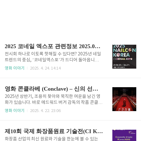
2025 코네일 엑스포 관련정보 2025.04.25~04.27
전시회 하나로 이토록 핫해질 수 있다면? 2025년 네일
트렌드의 중심, ‘코네일엑스포’가 드디어 돌아옵니다.
미용인이라면 반드시 주목해야 할 이유, 지금부터 함께
영화 이야기
2025. 4. 24. 14:14
확인해보세요. 무료 사전등록으로 10,000원 절약까지!
이 기회를 놓치면 후회할지도 모릅니다. 사전 등록하러
가기👆 국내외 네일 산업 전문가의 집결 2025 코네일엑
영화 콘클라베 (Conclave) – 신의 선택인가, 인간의 게임인가?
스포는 국내외 네일 브랜드, 제조사, 유통사 등 다양한
업계 관계자들이 한자리에 모이는 대규모 전시회입니
2025년 상반기, 조용히 찾아와 묵직한 여운을 남긴 영
다. 이곳에서는 첨단 기술과 최신 네일 트렌드를 한눈에
화가 있습니다. 바로 에드워드 버거 감독의 작품 콘클라
확인할 수 있으며, 수출입 비즈니스와 글로벌 파트너십
베(Conclave). 종교 영화인가 싶었는데, 보고 나면 오
영화 이야기
2025. 4. 22. 23:06
형성의 기회도 제공합니다.전시 품목 및 참여 업종 네일
히려 정치 스릴러에 가까운 매력이 있는 영화예요.진지
용품, 액세서리, 반영구화장, 속눈썹, SMP, 왁싱, 스파
하지만 어렵지 않고, 차분하면서도 끝까지 눈을 떼기 힘
제품, 고객 관리 시스템 등 뷰티 관련 전 분야가 ..
든 몰입감. 오늘은 이 특별한 영화에 대해 이야기해볼게
제10회 국제 화장품원료 기술전(CI KOREA 2025)
요.‘콘클라베’란?먼저 제목이 조금 생소하실 수 있어요.
콘클라베(Conclave)’는 라틴어에서 온 말로, ‘잠긴
화장품 산업의 최신 원료와 기술을 한눈에 볼 수 있는