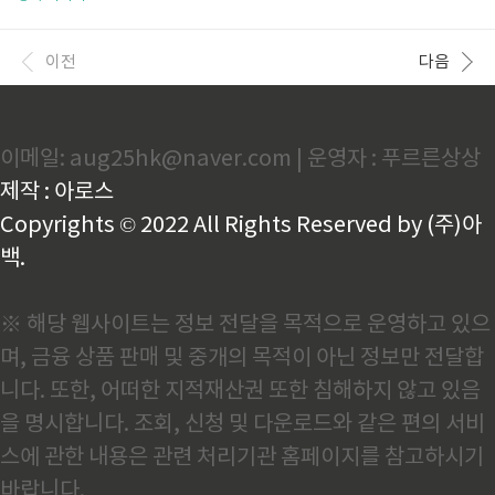
해석: 불안감, 집착이 꿈으로 드러남현실 적용: 갈등 해
순간이었습니다. 이 이야기를 바탕으로 한 영화 는 단순
결 또는 관계 진전✅ 긍정 신호: 깊은 소통의 계기❗ 주의
한 바둑 영화가 아닌, 세대 교체와 사제지간의 내면적
할 점: 무의식 속 불안 방치 금지..
갈등을 치열하게 풀어낸 뜨거운 드라마입니다. 롯데 시
이전
다음
네마 예매👆️ CGV 예매👆️ 메가박스 예매👆️ 씨네큐 예매
👆️ 🎬 영화 '승부' 예고편👆 조훈현의 시대, 그리고 천재
소년 이창호의 등장조훈현 9단은 바둑계의 황제라 불리
던 인물로, 당시 한국 바둑계를 넘어 세계를 제패한 최
이메일: aug25hk@naver.com | 운영자 : 푸르른상상
초의 인물입니다. 그와 맞붙은 섭위평 9단과의 대국은
전 세계 바둑 팬들의 이목을 집중시켰습니다. 하지만 영
제작 : 아로스
화는 이 전설적인 승부에서 끝나지 않습니다..
Copyrights © 2022 All Rights Reserved by (주)아
백.
※ 해당 웹사이트는 정보 전달을 목적으로 운영하고 있으
며, 금융 상품 판매 및 중개의 목적이 아닌 정보만 전달합
니다. 또한, 어떠한 지적재산권 또한 침해하지 않고 있음
을 명시합니다. 조회, 신청 및 다운로드와 같은 편의 서비
스에 관한 내용은 관련 처리기관 홈페이지를 참고하시기
바랍니다.