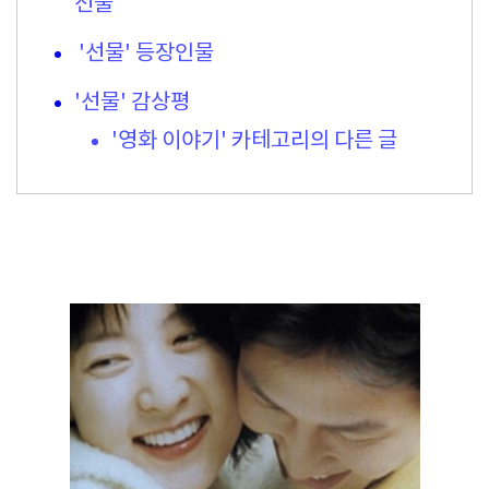
선물
'선물' 등장인물
'선물' 감상평
'영화 이야기' 카테고리의 다른 글