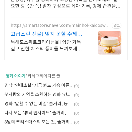
요한 항목만 쏙! 알찬 구성으로 육아 기록, 경제 습관을 효
율적으로!
https://smartstore.naver.com/mainhokkaidoswee
광고
tkorea
고급스런 선물! 잊지 못할 수제케
이크 선물
북해도스위트코리아선물! 입안 가득
깊고 진한 치즈의 풍미를 느껴보세요!
당일 주문, 익일 도착/ 예약배송/ 선물/
단체주문/ 명품 케이크의 맛을 전합니
다
영화 이야기
'
' 카테고리의 다른 글
명작 ‘연애소설’ 지금 봐도 가슴 아픈 이유 (줄거리, 등장인물, 감상평)
(0)
첫사랑의 기억을 소환하는 영화 '건축학개론' (줄거리, 등장인물, 감상평)
(0)
영화 '말할 수 없는 비밀' 줄거리, 등장인물, 명장면 ,감상평
(0)
다시 보는 '뷰티 인사이드' 줄거리,등장인물,감동 명장면
(0)
8월의 크리스마스의 모든 것, 줄거리부터 등장인물 , 촬영지, 결말까지
(0)